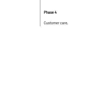
Phase 4
Customer care,
service après-
vente. Travaux
sous garantie.